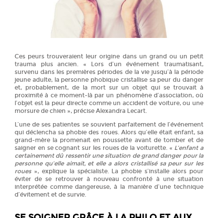
Ces peurs trouveraient leur origine dans un grand ou un petit
trauma plus ancien. « Lors d’un événement traumatisant,
survenu dans les premières périodes de la vie jusqu’à la période
jeune adulte, la personne phobique cristallise sa peur du danger
et, probablement, de la mort sur un objet qui se trouvait à
proximité à ce moment-là par un phénomène d’association, où
l’objet est la peur directe comme un accident de voiture, ou une
morsure de chien », précise Alexandra Lecart.
L’une de ses patientes se souvient parfaitement de l’événement
qui déclencha sa phobie des roues. Alors qu’elle était enfant, sa
grand-mère la promenait en poussette avant de tomber et de
saigner en se cognant sur les roues de la voiturette. «
L’enfant a
certainement dû ressentir une situation de grand danger pour la
personne qu’elle aimait, et elle a alors cristallisé sa peur sur les
roues
», explique la spécialiste. La phobie s’installe alors pour
éviter de se retrouver à nouveau confronté à une situation
interprétée comme dangereuse, à la manière d’une technique
d’évitement et de survie.
SE SOIGNER GRÂCE À LA PHILO ET AUX