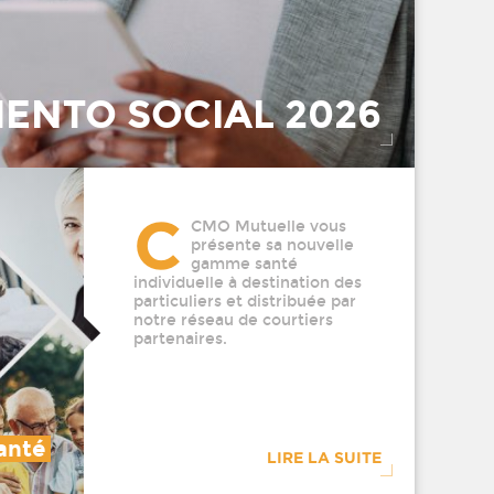
ENTO SOCIAL 2026
C
CMO Mutuelle vous
présente sa nouvelle
gamme santé
individuelle à destination des
particuliers et distribuée par
notre réseau de courtiers
partenaires.
anté
LIRE LA SUITE