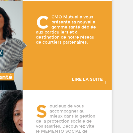
C
CMO Mutuelle vous
présente sa nouvelle
gamme santé dédiée
aux particuliers et à
destination de notre réseau
de courtiers partenaires.
anté
LIRE LA SUITE
S
oucieux de vous
accompagner au
mieux dans la gestion
de la protection sociale de
vos salariés, Découvrez vite
le MEMENTO SOCIAL de