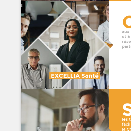
aux 
et à
rése
part
EXCELLIA Santé
les 
faci
la 