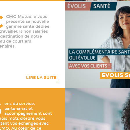
C
CMO Mutuelle vous
présente sa nouvelle
gamme santé dédiée
travailleurs non salariés
 destination de notre
au de courtiers
enaires.
EVOLIS S
LIRE LA SUITE
S
ens du service,
partenariat et
accompagnement sont
trois mots d’ordre vous
litant vos échanges avec
CCMO. Au cœur de ce