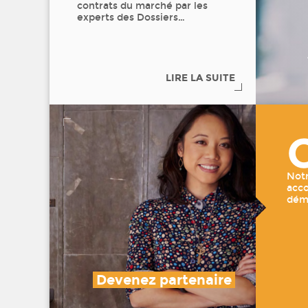
contrats du marché par les
experts des Dossiers
…
LIRE LA SUITE
Notr
acc
dém
Devenez partenaire