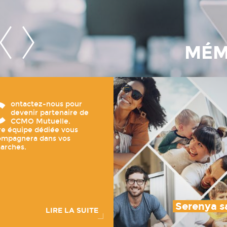
MÉM
C
ontactez-nous pour
devenir partenaire de
CCMO Mutuelle.
e équipe dédiée vous
ompagnera dans vos
arches.
Serenya s
LIRE LA SUITE