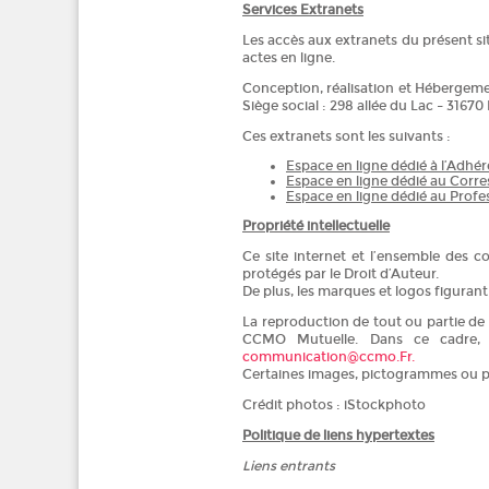
Services Extranets
Les accès aux extranets du présent si
actes en ligne.
Conception, réalisation et Hébergeme
Siège social : 298 allée du Lac – 3167
Ces extranets sont les suivants :
Espace en ligne dédié à l’Adhér
Espace en ligne dédié au Corr
Espace en ligne dédié au Profe
Propriété intellectuelle
Ce site internet et l’ensemble des c
protégés par le Droit d’Auteur.
De plus, les marques et logos figurant 
La reproduction de tout ou partie de c
CCMO Mutuelle. Dans ce cadre, t
communication@ccmo.Fr.
Certaines images, pictogrammes ou ph
Crédit photos : iStockphoto
Politique de liens hypertextes
Liens entrants