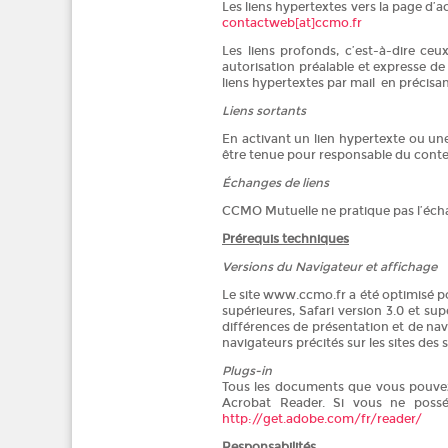
Les liens hypertextes vers la page d’
contactweb[at]ccmo.fr
Les liens profonds, c’est-à-dire ce
autorisation préalable et expresse d
liens hypertextes par mail en précisant
Liens sortants
En activant un lien hypertexte ou un
être tenue pour responsable du contenu
Échanges de liens
CCMO Mutuelle ne pratique pas l’écha
Prérequis techniques
Versions du Navigateur et affichage
Le site www.ccmo.fr a été optimisé pou
supérieures, Safari version 3.0 et su
différences de présentation et de nav
navigateurs précités sur les sites des
Plugs-in
Tous les documents que vous pouvez 
Acrobat Reader. Si vous ne posséd
http://get.adobe.com/fr/reader/
Responsabilités