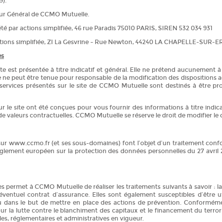
9).
cteur Général de CCMO Mutuelle.
été par actions simplifiée, 46 rue Paradis 75010 PARIS, SIREN 532 034 931
ctions simplifiée, ZI La Gesvrine – Rue Newton, 44240 LA CHAPELLE-SUR-
es
 est présentée à titre indicatif et général. Elle ne prétend aucunement à l
ne peut être tenue pour responsable de la modification des dispositions ad
 services présentés sur le site de CCMO Mutuelle sont destinés à être pro
ur le site ont été conçues pour vous fournir des informations à titre indic
 de valeurs contractuelles. CCMO Mutuelle se réserve le droit de modifier l
 sur www.ccmo.fr (et ses sous-domaines) font l’objet d’un traitement confo
ement européen sur la protection des données personnelles du 27 avril 20
s permet à CCMO Mutuelle de réaliser les traitements suivants à savoir : l
éventuel contrat d’assurance. Elles sont également susceptibles d’être ut
ou dans le but de mettre en place des actions de prévention. Conformémen
our la lutte contre le blanchiment des capitaux et le financement du terror
les, réglementaires et administratives en vigueur.