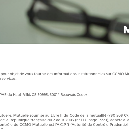
 pour objet de vous fournir des informations institutionnelles sur CCMO M
e services.
, PAE du Haut-Villé, CS 50993, 60014 Beauvais Cedex.
elle, Mutuelle soumise au Livre II du Code de la mutualité (780 508 073)
el de la République française du 2 août 2003 (n° 177, page 13341), adhère à 
contrôle de CCMO Mutuelle est l’A.C.P.R (Autorité de Contrôle Prudentiel e