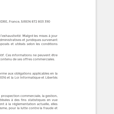
ERDRE, France, SIREN 872 803 390
’exhaustivité. Malgré les mises à jour
ministratives et juridiques survenant
posés et utilisés selon les conditions
atif. Ces informations ne peuvent être
e contenu de ses offres commerciales.
rme aux obligations applicables en la
16 et la Loi Informatique et Libertés
a prospection commerciale, la gestion,
ilisées à des fins statistiques en vue
t à la réglementation actuelle, elles
isme, pour la lutte contre la fraude et