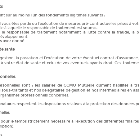
ts
sent sur au moins l’un des fondements légitimes suivants :
l vous êtes partie ou l’exécution de mesures pré-contractuelles prises à v
ale à laquelle le responsable de traitement est soumis,
par le responsable de traitement notamment la lutte contre la fraude, la
 développement.
s avez donné
de santé
a gestion, la passation et l’exécution de votre éventuel contrat d’assuran
s à votre état de santé et celui de vos éventuels ayants droit. Ces traitem
sonnelles
rsonnelles sont : les salariés de CCMO Mutuelle dûment habilités à tr
os sous-traitants et nos délégataires de gestion et nos intermédiaires en assu
 organismes professionnels concernés.
ataires respectent les dispositions relatives à la protection des données p
elles
ur le temps strictement nécessaire à l’exécution des différentes finalité
ription).
 »