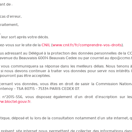
ant de :
cas d’erreur,
traitement,
,
à leur sort après votre décès.
z-vous sur le site de la
CNIL
(
www.cnil.fr/fr/comprendre-vos-droits
).
us adressant au Délégué à la protection des données personnelles de la CCM
avenue du Beauvaisis 60014 Beauvais Cedex ou par courriel au dpo@ccmo.f
t vous communiquera sa réponse dans les meilleurs délais. Nous tenons 
i nous devons continuer à traiter vos données pour servir nos intérêts 
 pourront pas être acceptées.
ernant vos données, vous êtes en droit de saisir la Commission Nationa
 Fontenoy – TSA 80715 – 75334 PARIS CEDEX 07.
n°2015-556, vous disposez également d’un droit d’inscription sur les
.bloctel.gouv.fr
.
tique, déposé et lu lors de la consultation notamment d’un site internet, qu
du présent site internet nous permettent de collecter des informations dan