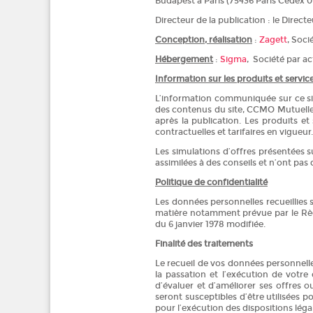
Budapest à Paris (75436 Paris Cedex 0
Directeur de la publication : le Dire
Conception, réalisation
:
Zagett
, Soci
Hébergement
:
Sigma
, Société par a
Information sur les produits et servic
L’information communiquée sur ce site
des contenus du site, CCMO Mutuelle 
après la publication. Les produits et
contractuelles et tarifaires en vigueur.
Les simulations d’offres présentées s
assimilées à des conseils et n’ont pas
Politique de confidentialité
Les données personnelles recueillies
matière notamment prévue par le Règl
du 6 janvier 1978 modifiée.
Finalité des traitements
Le recueil de vos données personnelle
la passation et l’exécution de votre 
d’évaluer et d’améliorer ses offres 
seront susceptibles d’être utilisées p
pour l’exécution des dispositions léga