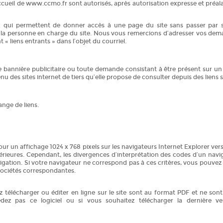
accueil de www.ccmo.fr sont autorisés, après autorisation expresse et préala
ux qui permettent de donner accès à une page du site sans passer par sa
e la personne en charge du site. Nous vous remercions d’adresser vos de
 « liens entrants » dans l’objet du courriel.
e bannière publicitaire ou toute demande consistant à être présent sur u
 des sites internet de tiers qu’elle propose de consulter depuis des liens s
nge de liens.
r un affichage 1024 x 768 pixels sur les navigateurs Internet Explorer vers
périeures. Cependant, les divergences d’interprétation des codes d’un navi
igation. Si votre navigateur ne correspond pas à ces critères, vous pouvez 
 sociétés correspondantes.
télécharger ou éditer en ligne sur le site sont au format PDF et ne sont
ez pas ce logiciel ou si vous souhaitez télécharger la dernière vers