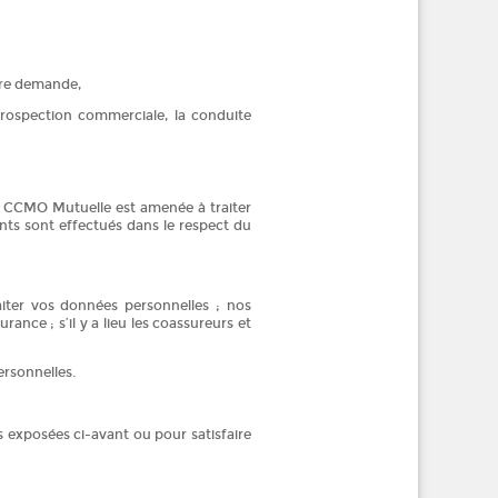
otre demande,
 prospection commerciale, la conduite
ce, CCMO Mutuelle est amenée à traiter
ents sont effectués dans le respect du
aiter vos données personnelles ; nos
rance ; s’il y a lieu les coassureurs et
ersonnelles.
s exposées ci-avant ou pour satisfaire