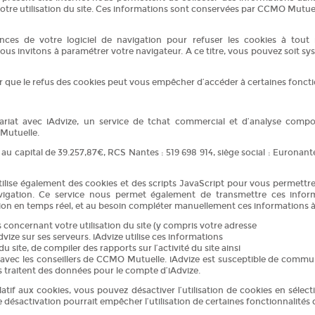
votre utilisation du site. Ces informations sont conservées par CCMO Mutu
nces de votre logiciel de navigation pour refuser les cookies à tout
s invitons à paramétrer votre navigateur. A ce titre, vous pouvez soit sys
r que le refus des cookies peut vous empêcher d’accéder à certaines fonctio
enariat avec iAdvize, un service de tchat commercial et d’analyse comp
Mutuelle.
e au capital de 39.257,87€, RCS Nantes : 519 698 914, siège social : Euronant
utilise également des cookies et des scripts JavaScript pour vous permettre 
navigation. Ce service nous permet également de transmettre ces inform
ion en temps réel, et au besoin compléter manuellement ces informations à
concernant votre utilisation du site (y compris votre adresse
vize sur ses serveurs. iAdvize utilise ces informations
du site, de compiler des rapports sur l’activité du site ainsi
 avec les conseillers de CCMO Mutuelle. iAdvize est susceptible de commu
rs traitent des données pour le compte d’iAdvize.
latif aux cookies, vous pouvez désactiver l’utilisation de cookies en séle
 désactivation pourrait empêcher l’utilisation de certaines fonctionnalités d