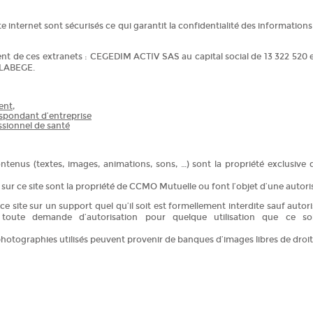
te internet sont sécurisés ce qui garantit la confidentialité des informatio
nt de ces extranets : CEGEDIM ACTIV SAS au capital social de 13 322 520
0 LABEGE.
ent,
espondant d’entreprise
ssionnel de santé
ontenus (textes, images, animations, sons, …) sont la propriété exclusive
sur ce site sont la propriété de CCMO Mutuelle ou font l’objet d’une autorisa
e site sur un support quel qu’il soit est formellement interdite sauf autori
oute demande d’autorisation pour quelque utilisation que ce so
otographies utilisés peuvent provenir de banques d’images libres de droi