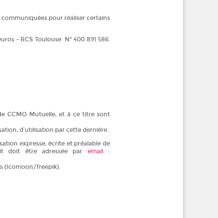
ns communiquées pour réaliser certains
 euros – RCS Toulouse N° 400 891 586.
 de CCMO Mutuelle, et à ce titre sont
tion, d’utilisation par cette dernière.
sation expresse, écrite et préalable de
it doit être adressée par
email :
ts (Icomoon/freepik).