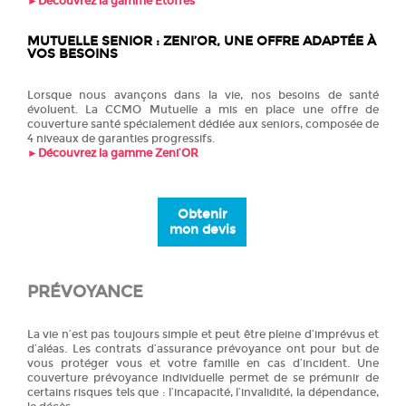
►
Découvrez la gamme Etoffes
MUTUELLE SENIOR : ZENI’OR, UNE OFFRE ADAPTÉE À
VOS BESOINS
Lorsque nous avançons dans la vie, nos besoins de santé
évoluent. La CCMO Mutuelle a mis en place une offre de
couverture santé spécialement dédiée aux seniors, composée de
4 niveaux de garanties progressifs.
►
Découvrez la gamme Zeni’OR
O
btenir
mon devis
PRÉVOYANCE
La vie n’est pas toujours simple et peut être pleine d’imprévus et
d’aléas. Les contrats d’assurance prévoyance ont pour but de
vous protéger vous et votre famille en cas d’incident. Une
couverture prévoyance individuelle permet de se prémunir de
certains risques tels que : l’incapacité, l’invalidité, la dépendance,