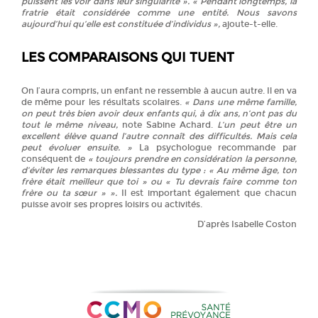
puissent les voir dans leur singularité ». « Pendant longtemps, la
fratrie était considérée comme une entité. Nous savons
aujourd’hui qu’elle est constituée d’individus »,
ajoute-t-elle.
LES COMPARAISONS QUI TUENT
On l’aura compris, un enfant ne ressemble à aucun autre. Il en va
de même pour les résultats scolaires.
« Dans une même famille,
on peut très bien avoir deux enfants qui, à dix ans, n’ont pas du
tout le même niveau,
note Sabine Achard.
L’un peut être un
excellent élève quand l’autre connaît des difficultés. Mais cela
peut évoluer ensuite. »
La psychologue recommande par
conséquent de
« toujours prendre en considération la personne,
d’éviter les remarques blessantes du type : « Au même âge, ton
frère était meilleur que toi » ou « Tu devrais faire comme ton
frère ou ta sœur » ».
Il est important également que chacun
puisse avoir ses propres loisirs ou activités.
D’après Isabelle Coston