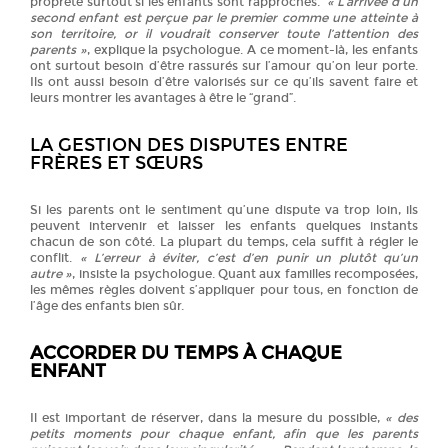
propreté surtout si les enfants sont rapprochés.
« L’arrivée d’un
second enfant est perçue par le premier comme une atteinte à
son territoire, or il voudrait conserver toute l’attention des
parents »
, explique la psychologue. A ce moment-là, les enfants
ont surtout besoin d’être rassurés sur l’amour qu’on leur porte.
Ils ont aussi besoin d’être valorisés sur ce qu’ils savent faire et
leurs montrer les avantages à être le “grand”.
LA GESTION DES DISPUTES ENTRE
FRÈRES ET SŒURS
Si les parents ont le sentiment qu’une dispute va trop loin, ils
peuvent intervenir et laisser les enfants quelques instants
chacun de son côté. La plupart du temps, cela suffit à régler le
conflit.
« L’erreur à éviter, c’est d’en punir un plutôt qu’un
autre »
, insiste la psychologue. Quant aux familles recomposées,
les mêmes règles doivent s’appliquer pour tous, en fonction de
l’âge des enfants bien sûr.
ACCORDER DU TEMPS À CHAQUE
ENFANT
Il est important de réserver, dans la mesure du possible,
« des
petits moments pour chaque enfant, afin que les parents