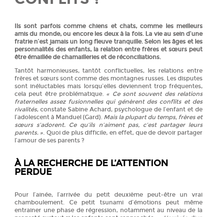
Ils sont parfois comme chiens et chats, comme les meilleurs
amis du monde, ou encore les deux à la fois. La vie au sein d’une
fratrie n’est jamais un long fleuve tranquille. Selon les âges et les
personnalités des enfants, la relation entre frères et sœurs peut
être émaillée de chamailleries et de réconciliations.
Tantôt harmonieuses, tantôt conflictuelles, les relations entre
frères et sœurs sont comme des montagnes russes. Les disputes
sont inéluctables mais lorsqu’elles deviennent trop fréquentes,
cela peut être problématique.
« Ce sont souvent des relations
fraternelles assez fusionnelles qui génèrent des conflits et des
rivalités
, constate Sabine Achard, psychologue de l’enfant et de
l’adolescent à Manduel (Gard).
Mais la plupart du temps, frères et
sœurs s’adorent. Ce qu’ils n’aiment pas, c’est partager leurs
parents. »
. Quoi de plus difficile, en effet, que de devoir partager
l’amour de ses parents ?
À LA RECHERCHE DE L’ATTENTION
PERDUE
Pour l’ainée, l’arrivée du petit deuxième peut-être un vrai
chamboulement. Ce petit tsunami d’émotions peut même
entrainer une phase de régression, notamment au niveau de la