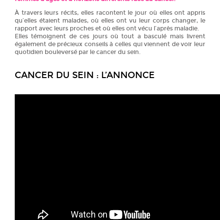
À travers leurs récits, elles racontent le jour où elles ont appris
qu’elles étaient malades, où elles ont vu leur corps changer, le
rapport avec leurs proches et où elles ont vécu l’après maladie.
Elles témoignent de ces jours où tout a basculé mais livrent
également de précieux conseils à celles qui viennent de voir leur
quotidien bouleversé par le cancer du sein.
CANCER DU SEIN : L’ANNONCE