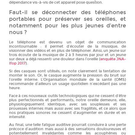
dépendance vis-à-vis de cet appareil pose question.
Faut-il se déconnecter des téléphones
portables pour préserver ses oreilles, et
notamment pour les plus jeunes d’entre
nous ?
Le téléphone est devenu un objet de communication
incontournable : il permet d’écouter de la musique, de
visionner des vidéos et en plus de téléphoner. Ainsi, un jeune sur
trois écoute de la musique de 2 à 3 heures par jour et un jeune
sur deux a déjà ressenti une douleur dans l’oreille (
enquête JNA-
Ifop 2017
).
Si des casques sont utilisés, on note clairement la tentation de
monter le son. Or, le casque augmente la pression du bruit sur
l’oreille interne. L’Organisation mondiale de la santé (OMS)
recommande d’ailleurs un usage quotidien n’excédant pas une
heure.
Face à ces nouveaux outils technologiques qui ne cessent d’être
plus perfectionnés et performants, notre oreille demeure, elle,
physiologiquement identique, avec ses souplesses et ses
prouesses internes mais aussi avec ses fragilités, et ce alors que
nos pratiques sonores ne cessent d’augmenter en durée et en
intensité.
Au final, une telle fatigue auditive pourrait conduire à une perte
précoce d’audition mais aussi à des sensations douloureuses et
potentiellement invalidantes comme les acouphènes ou