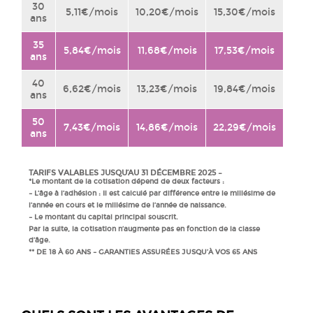
30
5,11€/mois
10,20€/mois
15,30€/mois
ans
35
5,84€/mois
11,68€/mois
17,53€/mois
ans
40
6,62€/mois
13,23€/mois
19,84€/mois
ans
50
7,43€/mois
14,86€/mois
22,29€/mois
ans
TARIFS VALABLES JUSQU’AU 31 DÉCEMBRE 2025 –
*Le montant de la cotisation dépend de deux facteurs :
– L’âge à l’adhésion : Il est calculé par différence entre le millésime de
l’année en cours et le millésime de l’année de naissance.
– Le montant du capital principal souscrit.
Par la suite, la cotisation n’augmente pas en fonction de la classe
d’âge.
** DE 18 À 60 ANS – GARANTIES ASSURÉES JUSQU’À VOS 65 ANS