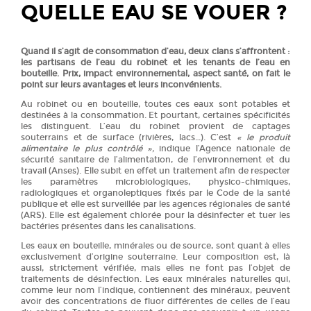
QUELLE EAU SE VOUER ?
Quand il s’agit de consommation d’eau, deux clans s’affrontent :
les partisans de l’eau du robinet et les tenants de l’eau en
bouteille. Prix, impact environnemental, aspect santé, on fait le
point sur leurs avantages et leurs inconvénients.
Au robinet ou en bouteille, toutes ces eaux sont potables et
destinées à la consommation. Et pourtant, certaines spécificités
les distinguent. L’eau du robinet provient de captages
souterrains et de surface (rivières, lacs…). C’est
« le produit
alimentaire le plus contrôlé »,
indique l’Agence nationale de
sécurité sanitaire de l’alimentation, de l’environnement et du
travail (Anses). Elle subit en effet un traitement afin de respecter
les paramètres microbiologiques, physico-chimiques,
radiologiques et organoleptiques fixés par le Code de la santé
publique et elle est surveillée par les agences régionales de santé
(ARS). Elle est également chlorée pour la désinfecter et tuer les
bactéries présentes dans les canalisations.
Les eaux en bouteille, minérales ou de source, sont quant à elles
exclusivement d’origine souterraine. Leur composition est, là
aussi, strictement vérifiée, mais elles ne font pas l’objet de
traitements de désinfection. Les eaux minérales naturelles qui,
comme leur nom l’indique, contiennent des minéraux, peuvent
avoir des concentrations de fluor différentes de celles de l’eau