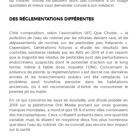
du robinet. Toutes ne peuvent donc pas convenir à un usage
quotidien et mieux vaut demander conseil à son médecin.
DES RÉGLEMENTATIONS DIFFÉRENTES
Côté composition, selon l’association UFC-Que Choisir,
« la
pollution
de l’eau du robinet
par les nitrates devient rare, et les
dépassements de normes sur les pesticides peu fréquents »
.
Cependant, Générations futures a étudié les résultats des
contrôles sanitaires réalisés par les ARS en 2019 et il en ressort
que la majorité des résidus de pesticides sont des perturbateurs
endocriniens suspectés dont le potentiel d’action sur le long
terme, même à faible dose, inquiète l’ONG. Concernant la
présence de plomb, la réglementation s’est durcie ces dernières
années et les branchements publics ont été remplacés. Le
problème peut toutefois persister dans les habitations
anciennes, où il est recommandé d’éviter de consommer le
premier jet du matin.
En ce qui concerne les eaux en bouteille, une étude publiée en
2018 sur la plateforme Orb Media portant sur onze grandes
marques mondiales, a montré que 93 % d’entre elles contenaient
des microplastiques. Ceux-ci étaient présents dans une quantité
variable, mais ils étaient en moyenne deux fois plus nombreux
que dans l’eau du robinet. On ne connaît pas encore leur impact
sur la santé.