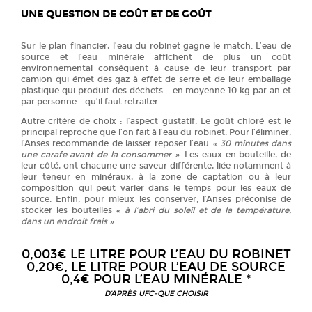
UNE QUESTION DE COÛT ET DE GOÛT
Sur le plan financier, l’eau du robinet gagne le match. L’eau de
source et l’eau minérale affichent de plus un coût
environnemental conséquent à cause de leur transport par
camion qui émet des gaz à effet de serre et de leur emballage
plastique qui produit des déchets – en moyenne 10 kg par an et
par personne – qu’il faut retraiter.
Autre critère de choix : l’aspect gustatif. Le goût chloré est le
principal reproche que l’on fait à l’eau du robinet. Pour l’éliminer,
l’Anses recommande de laisser reposer l’eau
« 30 minutes dans
une carafe avant de la consommer »
. Les eaux en bouteille, de
leur côté, ont chacune une saveur différente, liée notamment à
leur teneur en minéraux, à la zone de captation ou à leur
composition qui peut varier dans le temps pour les eaux de
source. Enfin, pour mieux les conserver, l’Anses préconise de
stocker les bouteilles
« à l’abri du soleil et de la température,
dans un endroit frais »
.
0,003€ LE LITRE POUR L’EAU DU ROBINET
0,20€, LE LITRE POUR L’EAU DE SOURCE
0,4€ POUR L’EAU MINÉRALE *
D’APRÈS UFC-QUE CHOISIR