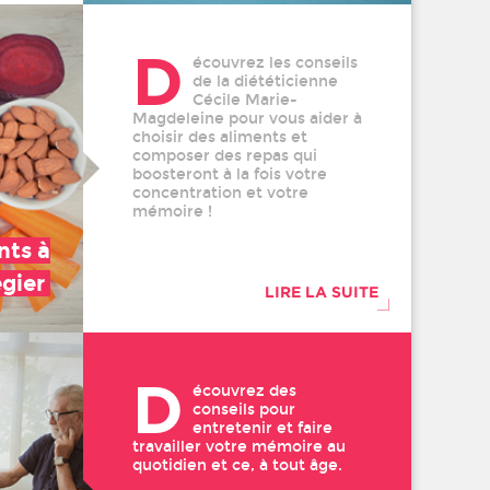
D
écouvrez les conseils
de la diététicienne
Cécile Marie-
Magdeleine pour vous aider à
choisir des aliments et
composer des repas qui
boosteront à la fois votre
concentration et votre
mémoire !
nts à
égier
LIRE LA SUITE
D
écouvrez des
conseils pour
entretenir et faire
travailler votre mémoire au
quotidien et ce, à tout âge.