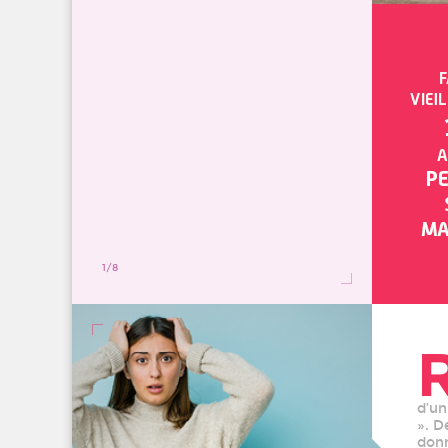
1
/8
d’un
». D
donn