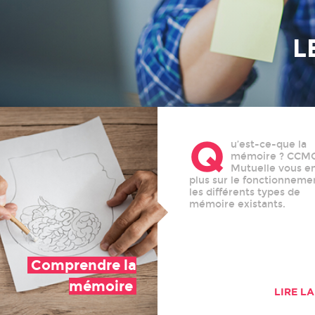
L
Q
u’est-ce-que la
mémoire ? CCM
Mutuelle vous en
plus sur le fonctionneme
les différents types de
mémoire existants.
Comprendre la
mémoire
LIRE LA