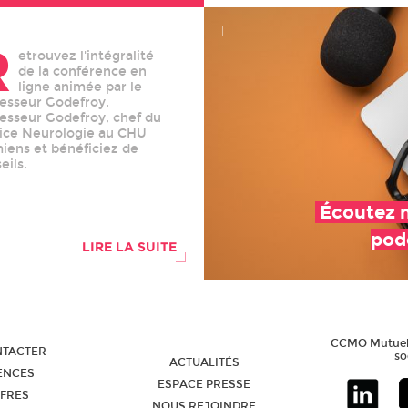
R
etrouvez l'intégralité
de la conférence en
ligne animée par le
esseur Godefroy,
esseur Godefroy, chef du
ice Neurologie au CHU
iens et bénéficiez de
eils.
Écoutez 
pod
LIRE LA SUITE
CCMO Mutuelle
NTACTER
so
ACTUALITÉS
ENCES
ESPACE PRESSE
FRES
NOUS REJOINDRE