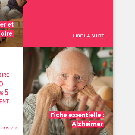
er et
oire
LIRE LA SUITE
Fiche essentielle :
Alzheimer