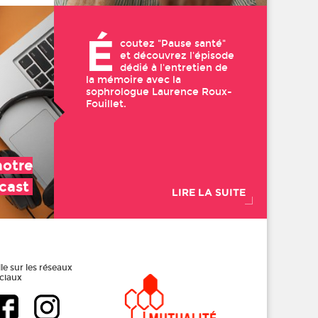
É
coutez "Pause santé"
et découvrez l'épisode
dédié à l'entretien de
la mémoire avec la
sophrologue Laurence Roux-
Fouillet.
notre
cast
LIRE LA SUITE
 sur les réseaux
ciaux