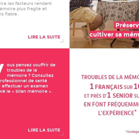
ire les facteurs rendant
émoire plus fragile et
s fiable.
Préserv
cultiver sa mém
LIRE LA SUITE
V
ous pensez souffrir de
troubles de la
mémoire ? Consultez
rofessionnel de santé
 effectuer un examen
lé le « bilan mémoire ».
LIRE LA SUITE