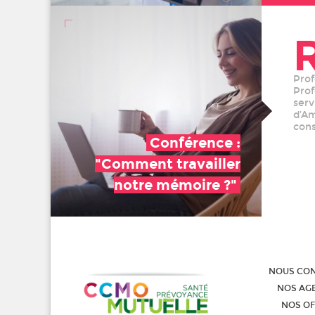
Prof
Prof
serv
d’Am
cons
Conférence :
"Comment travailler
notre mémoire ?"
NOUS CO
NOS AG
NOS OF