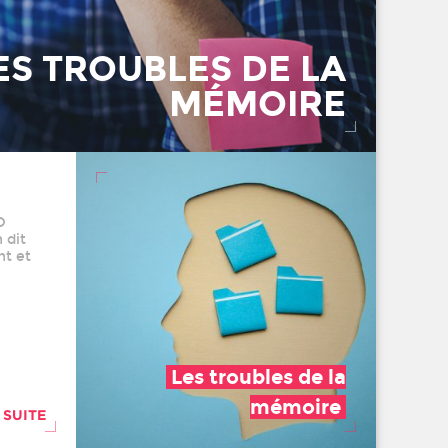
ES TROUBLES DE LA
MÉMOIRE
O
 dit
nt et
Les troubles de la
mémoire
 SUITE