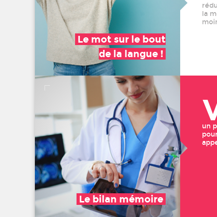
rédu
la m
moin
Le mot sur le bout
de la langue !
un p
pour
appe
Le bilan mémoire